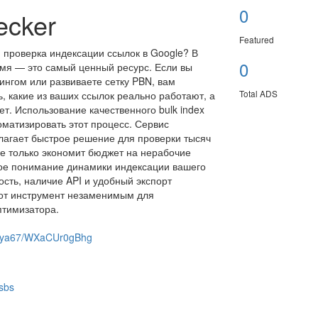
0
ecker
Featured
 проверка индексации ссылок в Google? В
0
я — это самый ценный ресурс. Если вы
ингом или развиваете сетку PBN, вам
Total ADS
ь, какие из ваших ссылок реально работают, а
ет. Использование качественного bulk index
оматизировать этот процесс. Сервис
длагает быстрое решение для проверки тысяч
не только экономит бюджет на нерабочие
ткое понимание динамики индексации вашего
ость, наличие API и удобный экспорт
тот инструмент незаменимым для
тимизатора.
nadya67/WXaCUr0gBhg
.sbs