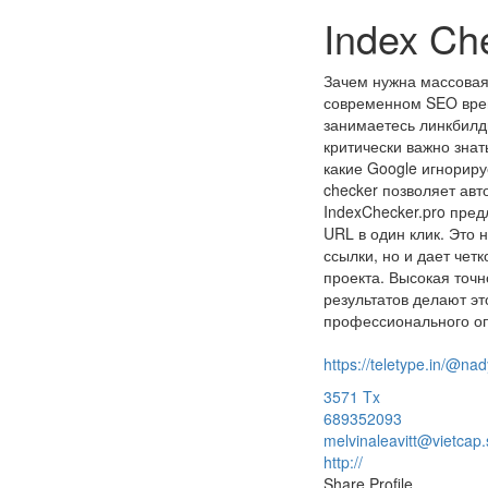
Index Ch
Зачем нужна массовая
современном SEO врем
занимаетесь линкбилд
критически важно знат
какие Google игнориру
checker позволяет авт
IndexChecker.pro пре
URL в один клик. Это 
ссылки, но и дает че
проекта. Высокая точн
результатов делают э
профессионального оп
https://teletype.in/@
3571 Tx
689352093
melvinaleavitt@vietcap
http://
Share Profile